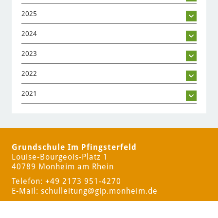
2025
2024
2023
2022
2021
Grundschule Im Pfingsterfeld
Louise-Bourgeois-Platz 1
40789 Monheim am Rhein
Telefon: +49 2173 951-4270
E-Mail:
schulleitung
@gip.monheim.de