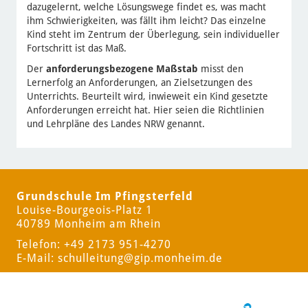
dazugelernt, welche Lösungswege findet es, was macht
ihm Schwierigkeiten, was fällt ihm leicht? Das einzelne
Kind steht im Zentrum der Überlegung, sein individueller
Fortschritt ist das Maß.
Der
anforderungsbezogene Maßstab
misst den
Lernerfolg an Anforderungen, an Zielsetzungen des
Unterrichts. Beurteilt wird, inwieweit ein Kind gesetzte
Anforderungen erreicht hat. Hier seien die Richtlinien
und Lehrpläne des Landes NRW genannt.
Grundschule Im Pfingsterfeld
Louise-Bourgeois-Platz 1
40789 Monheim am Rhein
Telefon: +49 2173 951-4270
E-Mail:
schulleitung
@gip.monheim.de