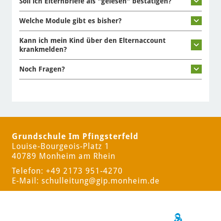
Soll ich Elternbriefe als "gelesen" bestätigen?
Welche Module gibt es bisher?
Kann ich mein Kind über den Elternaccount
krankmelden?
Noch Fragen?
Grundschule Im Pfingsterfeld
Louise-Bourgeois-Platz 1
40789 Monheim am Rhein
Telefon: +49 2173 951-4270
E-Mail:
schulleitung
@gip.monheim.de