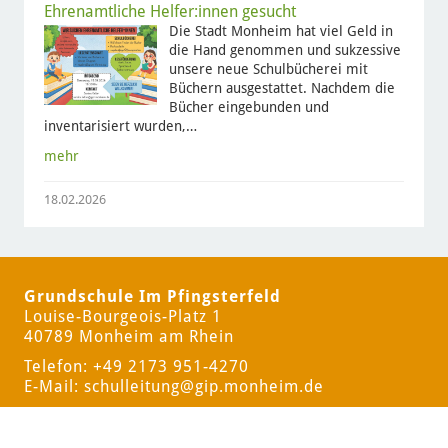
Ehrenamtliche Helfer:innen gesucht
Die Stadt Monheim hat viel Geld in
die Hand genommen und sukzessive
unsere neue Schulbücherei mit
Büchern ausgestattet. Nachdem die
Bücher eingebunden und
inventarisiert wurden,…
mehr
18.02.2026
Grundschule Im Pfingsterfeld
Louise-Bourgeois-Platz 1
40789 Monheim am Rhein
Telefon: +49 2173 951-4270
E-Mail:
schulleitung
@gip.monheim.de